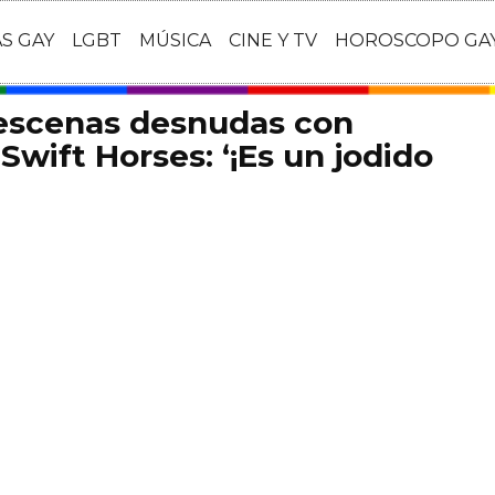
AS GAY
LGBT
MÚSICA
CINE Y TV
HOROSCOPO GA
 escenas desnudas con
Swift Horses: ‘¡Es un jodido