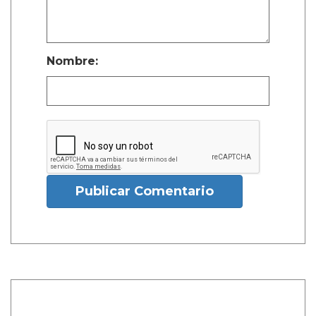
Nombre:
Publicar Comentario