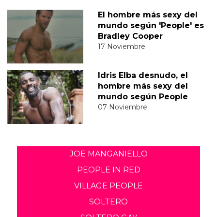
El hombre más sexy del
mundo según 'People' es
Bradley Cooper
17 Noviembre
Idris Elba desnudo, el
hombre más sexy del
mundo según People
07 Noviembre
JOE MANGANIELLO
PEOPLE IN RED
VILLAGE PEOPLE
SOLTERO