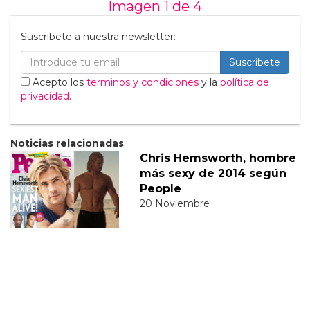
Imagen 1 de
4
Suscribete a nuestra newsletter:
Suscribete
Acepto los
terminos y condiciones
y la
política de
privacidad
.
Noticias relacionadas
Chris Hemsworth, hombre
más sexy de 2014 según
People
20 Noviembre