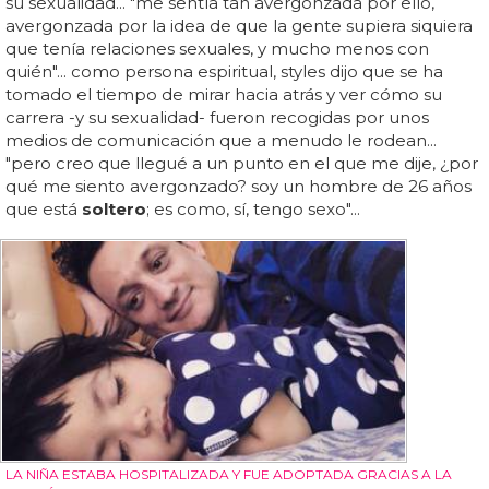
su sexualidad... "me sentía tan avergonzada por ello,
avergonzada por la idea de que la gente supiera siquiera
que tenía relaciones sexuales, y mucho menos con
quién"... como persona espiritual, styles dijo que se ha
tomado el tiempo de mirar hacia atrás y ver cómo su
carrera -y su sexualidad- fueron recogidas por unos
medios de comunicación que a menudo le rodean...
"pero creo que llegué a un punto en el que me dije, ¿por
qué me siento avergonzado? soy un hombre de 26 años
que está
soltero
; es como, sí, tengo sexo"...
LA NIÑA ESTABA HOSPITALIZADA Y FUE ADOPTADA GRACIAS A LA