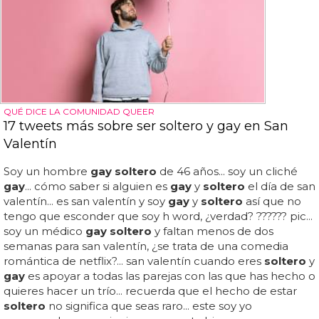
QUÉ DICE LA COMUNIDAD QUEER
17 tweets más sobre ser soltero y gay en San
Valentín
Soy un hombre
gay soltero
de 46 años... soy un cliché
gay
... cómo saber si alguien es
gay
y
soltero
el día de san
valentín... es san valentín y soy
gay
y
soltero
así que no
tengo que esconder que soy h word, ¿verdad? ?????? pic...
soy un médico
gay soltero
y faltan menos de dos
semanas para san valentín, ¿se trata de una comedia
romántica de netflix?... san valentín cuando eres
soltero
y
gay
es apoyar a todas las parejas con las que has hecho o
quieres hacer un trío... recuerda que el hecho de estar
soltero
no significa que seas raro... este soy yo