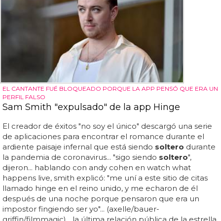
EL CANTANTE FUÉ BLOQUEADO PORQUE LA APP PENSÓ QUE ERA UN
PERFIL FALSO
Sam Smith "expulsado" de la app Hinge
El creador de éxitos "no soy el único" descargó una serie
de aplicaciones para encontrar el romance durante el
ardiente paisaje infernal que está siendo
soltero
durante
la pandemia de coronavirus... "sigo siendo
soltero
",
dijeron... hablando con andy cohen en watch what
happens live, smith explicó: "me uní a este sitio de citas
llamado hinge en el reino unido, y me echaron de él
después de una noche porque pensaron que era un
impostor fingiendo ser yo"... (axelle/bauer-
griffin/filmmagic)... la última relación pública de la estrella