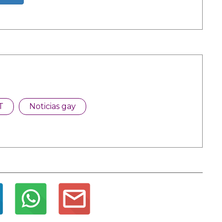
T
Noticias gay