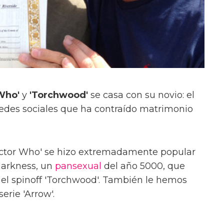
 Who'
y
'Torchwood'
se casa con su novio: el
redes sociales que ha contraído matrimonio
'Doctor Who' se hizo extremadamente popular
Harkness, un
pansexual
del año 5000, que
el spinoff 'Torchwood'. También le hemos
erie 'Arrow'.