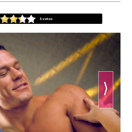
3
votos
⟩