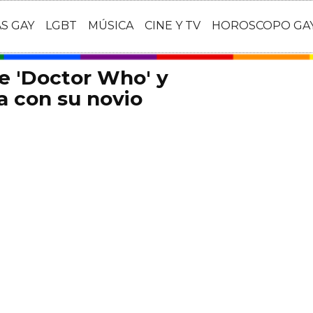
AS GAY
LGBT
MÚSICA
CINE Y TV
HOROSCOPO GA
 'Doctor Who' y
a con su novio