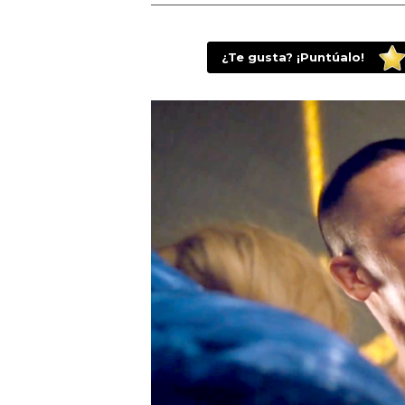
¿Te gusta? ¡Puntúalo!