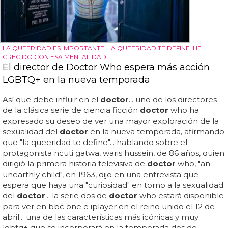
LA QUEERIDAD ES IMPORTANTE. LA QUEERIDAD TE DEFINE. HE
CRECIDO CON ESA MENTALIDAD
El director de Doctor Who espera más acción
LGBTQ+ en la nueva temporada
Así que debe influir en el
doctor
... uno de los directores
de la clásica serie de ciencia ficción
doctor
who ha
expresado su deseo de ver una mayor exploración de la
sexualidad del
doctor
en la nueva temporada, afirmando
que "la queeridad te define"... hablando sobre el
protagonista ncuti gatwa, waris hussein, de 86 años, quien
dirigió la primera historia televisiva de
doctor
who, "an
unearthly child", en 1963, dijo en una entrevista que
espera que haya una "curiosidad" en torno a la sexualidad
del
doctor
... la serie dos de
doctor
who estará disponible
para ver en bbc one e iplayer en el reino unido el 12 de
abril... una de las características más icónicas y muy
lgbtq+ que se incorporará en la temporada dos de