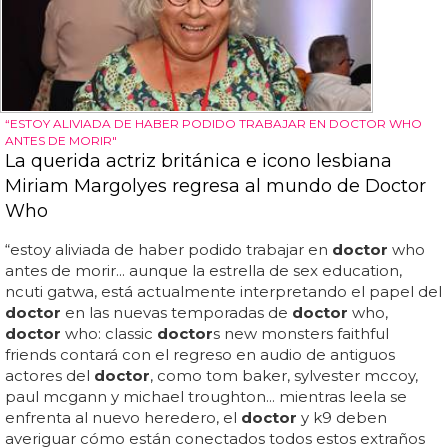
“ESTOY ALIVIADA DE HABER PODIDO TRABAJAR EN DOCTOR WHO
ANTES DE MORIR"
La querida actriz británica e icono lesbiana
Miriam Margolyes regresa al mundo de Doctor
Who
“estoy aliviada de haber podido trabajar en
doctor
who
antes de morir... aunque la estrella de sex education,
ncuti gatwa, está actualmente interpretando el papel del
doctor
en las nuevas temporadas de
doctor
who,
doctor
who: classic
doctor
s new monsters faithful
friends contará con el regreso en audio de antiguos
actores del
doctor
, como tom baker, sylvester mccoy,
paul mcgann y michael troughton... mientras leela se
enfrenta al nuevo heredero, el
doctor
y k9 deben
averiguar cómo están conectados todos estos extraños