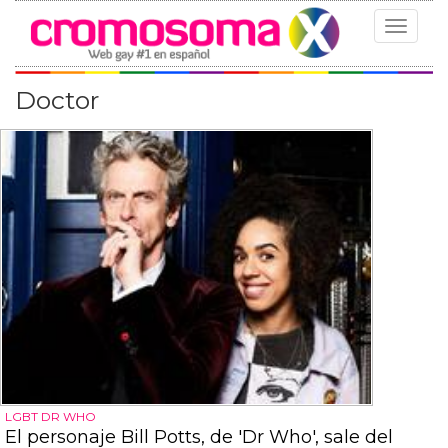
Toggle
navigat
Doctor
LGBT DR WHO
El personaje Bill Potts, de 'Dr Who', sale del