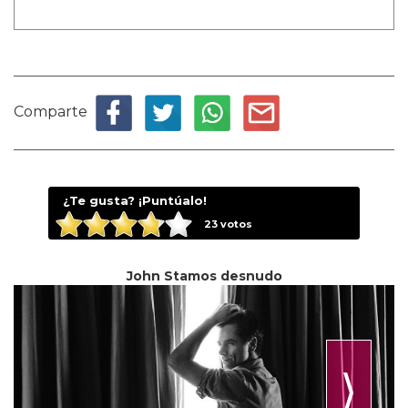
Comparte
¿Te gusta? ¡Puntúalo!
23
votos
John Stamos desnudo
⟩