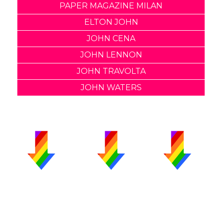
PAPER MAGAZINE MILAN
ELTON JOHN
JOHN CENA
JOHN LENNON
JOHN TRAVOLTA
JOHN WATERS