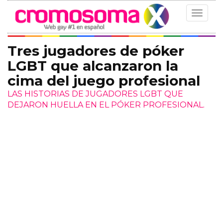
Toggle
navigat
Tres jugadores de póker
LGBT que alcanzaron la
cima del juego profesional
LAS HISTORIAS DE JUGADORES LGBT QUE
DEJARON HUELLA EN EL PÓKER PROFESIONAL.