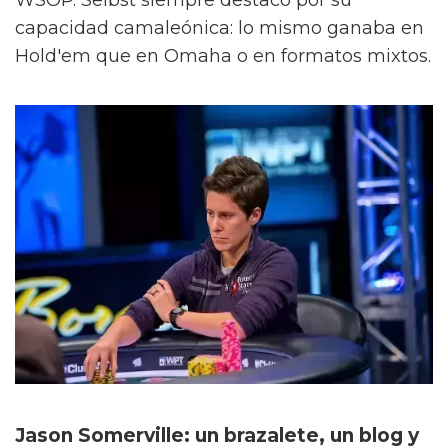
WSOP. Selbst siempre destacó por su
capacidad camaleónica: lo mismo ganaba en
Hold'em que en Omaha o en formatos mixtos.
Jason Somerville: un brazalete, un blog y