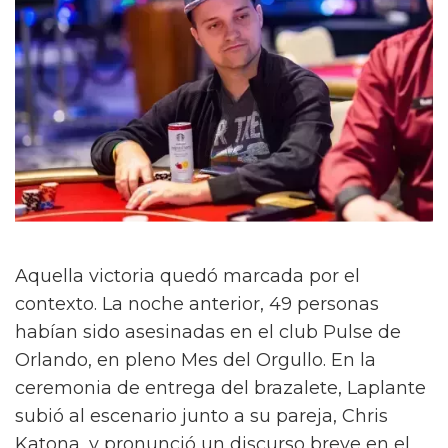
Aquella victoria quedó marcada por el
contexto. La noche anterior, 49 personas
habían sido asesinadas en el club Pulse de
Orlando, en pleno Mes del Orgullo. En la
ceremonia de entrega del brazalete, Laplante
subió al escenario junto a su pareja, Chris
Katona, y pronunció un discurso breve en el