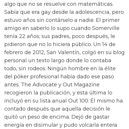
algo que no se resuelve con matemáticas.
Sabía que era gay desde la adolescencia, pero
estuvo años sin contárselo a nadie. El primer
amigo en saberlo lo supo cuando Somerville
tenía 22 años; sus padres, poco después, le
pidieron que no lo hiciera público. Un 14 de
febrero de 2012, San Valentín, colgó en su blog
personal un texto largo donde lo contaba
todo, sin rodeos. Ningún hombre en la élite
del póker profesional había dado ese paso
antes. The Advocate y Out Magazine
recogieron la publicación, y esta última lo
incluyó en su lista anual Out 100. Él mismo ha
contado después que aquella decisión le
quitó un peso de encima. Dejó de gastar
energía en disimular y pudo volcarla entera