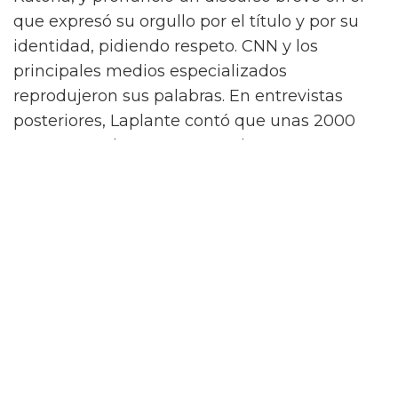
que expresó su orgullo por el título y por su
identidad, pidiendo respeto. CNN y los
principales medios especializados
reprodujeron sus palabras. En entrevistas
posteriores, Laplante contó que unas 2000
personas se le acercaron en los meses
siguientes para agradecerle aquellas palabras,
y que varios jugadores que hasta entonces
ocultaban su orientación le escribieron en
privado para decirle que su discurso les había
dado valor.
Fuera del circuito competitivo, Laplante dirige
LearnProPoker, una plataforma de formación
centrada en hacer accesible la estrategia
avanzada del juego. A diferencia de Selbst y