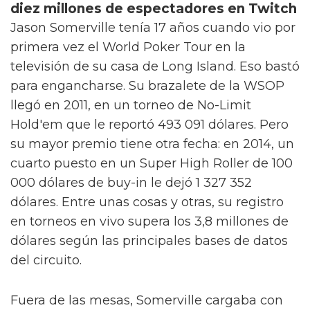
diez millones de espectadores en Twitch
Jason Somerville tenía 17 años cuando vio por
primera vez el World Poker Tour en la
televisión de su casa de Long Island. Eso bastó
para engancharse. Su brazalete de la WSOP
llegó en 2011, en un torneo de No-Limit
Hold'em que le reportó 493 091 dólares. Pero
su mayor premio tiene otra fecha: en 2014, un
cuarto puesto en un Super High Roller de 100
000 dólares de buy-in le dejó 1 327 352
dólares. Entre unas cosas y otras, su registro
en torneos en vivo supera los 3,8 millones de
dólares según las principales bases de datos
del circuito.
Fuera de las mesas, Somerville cargaba con