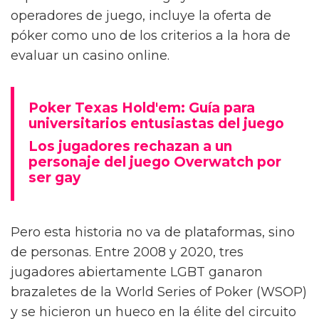
operadores de juego, incluye la oferta de
póker como uno de los criterios a la hora de
evaluar un casino online.
Poker Texas Hold'em: Guía para
universitarios entusiastas del juego
Los jugadores rechazan a un
personaje del juego Overwatch por
ser gay
Pero esta historia no va de plataformas, sino
de personas. Entre 2008 y 2020, tres
jugadores abiertamente LGBT ganaron
brazaletes de la World Series of Poker (WSOP)
y se hicieron un hueco en la élite del circuito