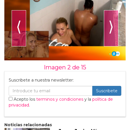
⟨
⟩
Imagen 2 de
15
Suscribete a nuestra newsletter:
Suscribete
Acepto los
terminos y condiciones
y la
política de
privacidad
.
Noticias relacionadas