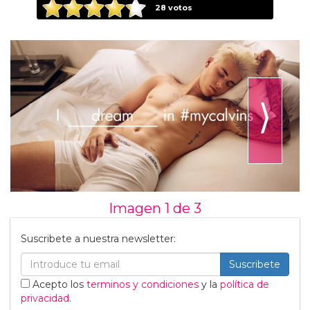
28
votos
⟩
Imagen 1 de
3
Suscribete a nuestra newsletter:
Suscribete
Acepto los
terminos y condiciones
y la
política de
privacidad
.