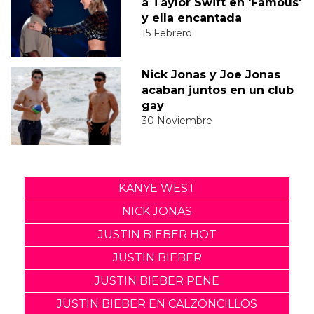
a Taylor Swift en 'Famous'
y ella encantada
15 Febrero
Nick Jonas y Joe Jonas
acaban juntos en un club
gay
30 Noviembre
KANYE WEST
NICK JONAS
JUSTIN BIEBER HOT
JUSTIN BIEBER
JUSTIN BIEBER PENE
JUSTIN BIEBER EN CALZONCILLOS