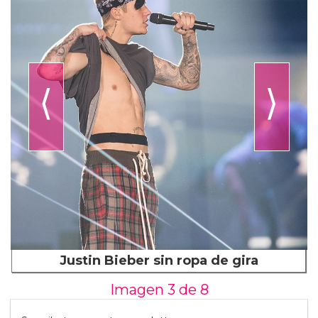
⟨
⟩
Justin Bieber sin ropa de gira
Imagen 3 de
8