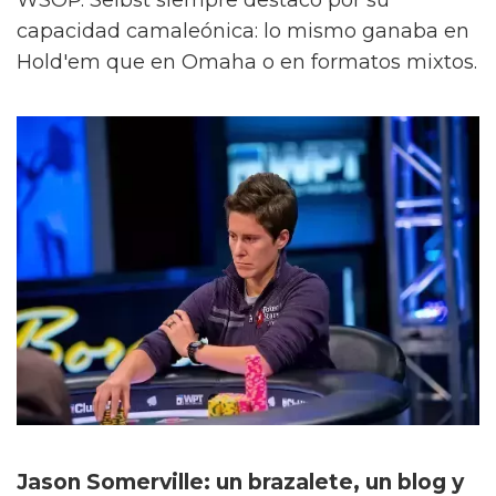
WSOP. Selbst siempre destacó por su
capacidad camaleónica: lo mismo ganaba en
Hold'em que en Omaha o en formatos mixtos.
Jason Somerville: un brazalete, un blog y