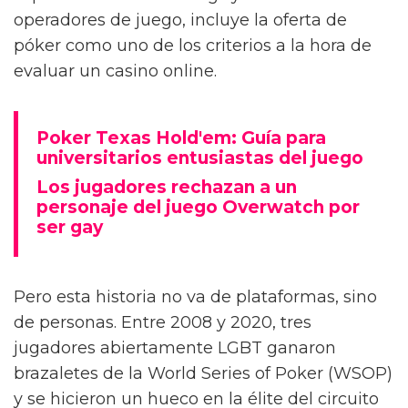
operadores de juego, incluye la oferta de
póker como uno de los criterios a la hora de
evaluar un casino online.
Poker Texas Hold'em: Guía para
universitarios entusiastas del juego
Los jugadores rechazan a un
personaje del juego Overwatch por
ser gay
Pero esta historia no va de plataformas, sino
de personas. Entre 2008 y 2020, tres
jugadores abiertamente LGBT ganaron
brazaletes de la World Series of Poker (WSOP)
y se hicieron un hueco en la élite del circuito