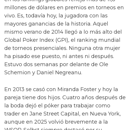
millones de dólares en premios en torneos en
vivo. Es, todavía hoy, la jugadora con las
mayores ganancias de la historia. Aquel
mismo verano de 2014 llegó a lo más alto del
Global Poker Index (GPI), el ranking mundial
de torneos presenciales. Ninguna otra mujer
ha pisado ese puesto, ni antes ni después.
Estuvo dos semanas por delante de Ole
Schemion y Daniel Negreanu.
En 2013 se casó con Miranda Foster y hoy la
pareja tiene dos hijos. Cuatro años después de
la boda dejó el póker para trabajar como
trader en Jane Street Capital, en Nueva York,
aunque en 2025 volvió brevemente a la