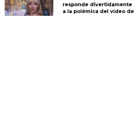
responde divertidamente
a la polémica del vídeo de
"Feather"
30 Noviembre
Sabrina Carpenter y Barry
Keoghan supuestamente
'tomando un descanso' de
su relación
05 Diciembre
DERECHOS TRANS
SABRINA
VMAS
MTV VMAS 2018
VMAS 2017 ACTUACIONES
MENSAJE DEL REY