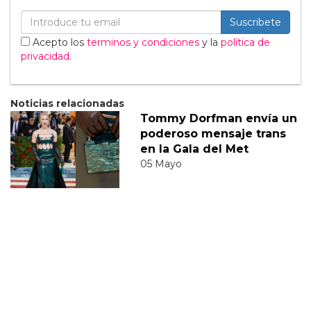
Suscribete
Acepto los
terminos y condiciones
y la
política de
privacidad
.
Noticias relacionadas
Tommy Dorfman envía un
poderoso mensaje trans
en la Gala del Met
05 Mayo
Sabrina Carpenter
responde divertidamente