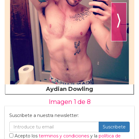
⟩
Aydian Dowling
Imagen 1 de
8
Suscribete a nuestra newsletter:
Suscribete
Acepto los
terminos y condiciones
y la
política de