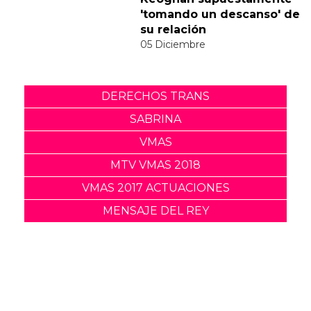
Suscribete
Acepto los
terminos y condiciones
y la
política de
privacidad
.
Noticias relacionadas
Tommy Dorfman envía un
poderoso mensaje trans
en la Gala del Met
05 Mayo
Sabrina Carpenter
responde divertidamente