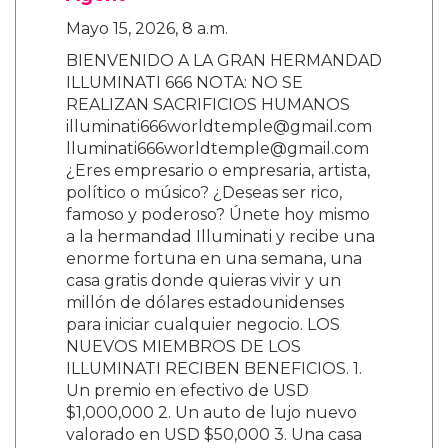
Artista del Año, mientras que otros artistas
como Rosé de BLACKPINK también hicieron
historia al ganar Canción del Año.
3 Comentarios
Riyman
Sept. 23, 2025, 8:06 p.m.
T9reobiy
Arnulfo Rodallega
Nov. 25, 2025, 2:14 p.m.
re gay