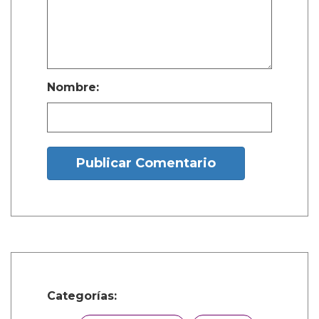
valorado en USD $50,000 3. Una casa
de ensueño en el país que elijas 4.
Trato VIP en todos los aeropuertos del
mundo Debes tener al menos 20 años
para contactar a nuestros socios. No te
unas si eres estudiante.
illuminati666worldtemple@gmail.com
¿Y tú que opinas?