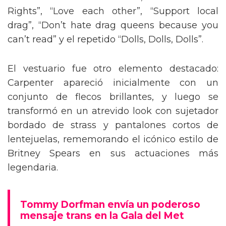
de Nueva York vintage, acompañada de
bailarines y destacadas drag queens que
alzaron carteles en defensa de los derechos
trans. La puesta en escena culminó con una
coreografía impresionante y efectos de lluvia
real sobre el escenario, logrando un impacto
visual inolvidable.
Carpenter contó con la participación de varias
figuras del universo
RuPaul’s Drag Race
como
Willam, Symone, Denali, Laganja Estranja y
Lexi Love, así como la legendaria figura del
ballroom Honey Balenciaga, para dar vida a
un performance repleto de solidaridad y
actitud. En momentos clave del show, los
presentes agitaron carteles con mensajes