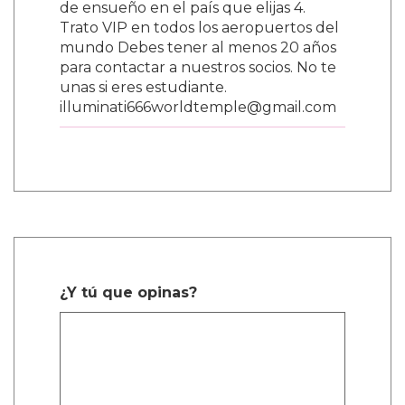
Agent
Mayo 15, 2026, 8 a.m.
BIENVENIDO A LA GRAN HERMANDAD
ILLUMINATI 666 NOTA: NO SE
REALIZAN SACRIFICIOS HUMANOS
illuminati666worldtemple@gmail.com
lluminati666worldtemple@gmail.com
¿Eres empresario o empresaria, artista,
político o músico? ¿Deseas ser rico,
famoso y poderoso? Únete hoy mismo
a la hermandad Illuminati y recibe una
enorme fortuna en una semana, una
casa gratis donde quieras vivir y un
millón de dólares estadounidenses
para iniciar cualquier negocio. LOS
NUEVOS MIEMBROS DE LOS
ILLUMINATI RECIBEN BENEFICIOS. 1.
Un premio en efectivo de USD
$1,000,000 2. Un auto de lujo nuevo