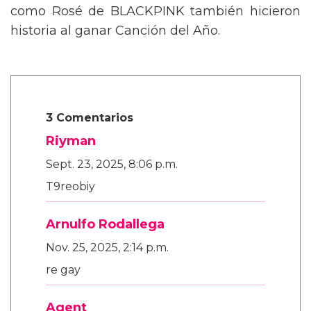
mensaje trans en la Gala del Met
Nikki Hiltz comparte un poderoso
mensaje para las personas trans y no
binarias tras pasar a la semifinal
olímpica
Este espectáculo no solo deslumbró por su
estética y puesta en escena, sino que también
representó un fuerte gesto político en un
contexto cultural polarizado: fue una de las
pocas, si no la primera, afirmaciones LGBTQ+
visiblemente explícitas de la noche.
Además, la actuación se realizó en el marco
de una ceremonia en la que Lady Gaga fue la
gran protagonista, llevándose el premio a