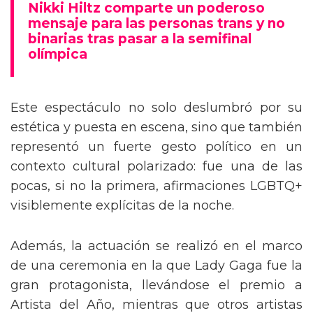
como “In Trans We Trust”, “Protect Trans
Rights”, “Love each other”, “Support local
drag”, “Don’t hate drag queens because you
can’t read” y el repetido “Dolls, Dolls, Dolls”.
El vestuario fue otro elemento destacado:
Carpenter apareció inicialmente con un
conjunto de flecos brillantes, y luego se
transformó en un atrevido look con sujetador
bordado de strass y pantalones cortos de
lentejuelas, rememorando el icónico estilo de
Britney Spears en sus actuaciones más
legendaria.
Tommy Dorfman envía un poderoso