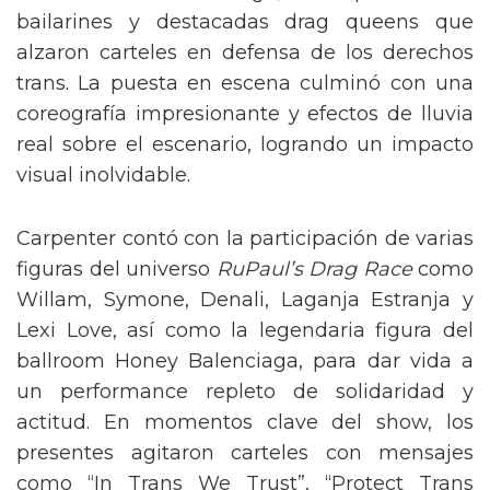
En la entrega de los MTV Video Music Awards
de 2025, celebrada el 7 de septiembre en el
UBS Arena de Long Island, Sabrina Carpenter
regaló una presentación vibrante de su tema
“Tears”
que mezcló espectáculo, energía y
reivindicación social. La cantante surgió del
escenario emergiendo desde una alcantarilla,
en un escenario ambientado como la ciudad