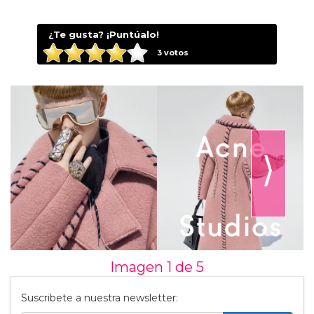
¿Te gusta? ¡Puntúalo!
3
votos
⟩
Imagen 1 de
5
Suscribete a nuestra newsletter: