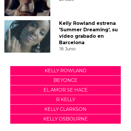
Kelly Rowland estrena
'Summer Dreaming', su
vídeo grabado en
Barcelona
18 Junio
KELLY ROWLAND
BEYONCE
EL AMOR SE HACE
R KELLY
KELLY CLARKSON
KELLY OSBOURNE