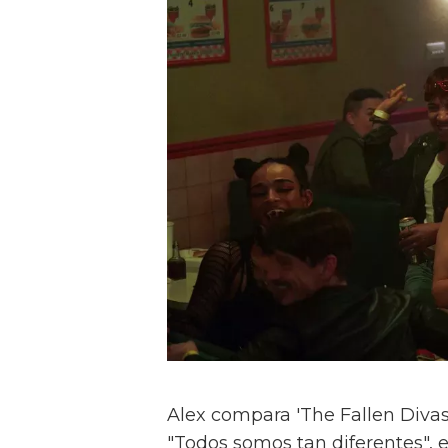
Alex compara 'The Fallen Divas' 
"Todos somos tan diferentes", e