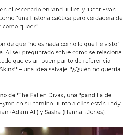
en el escenario en 'And Juliet' y 'Dear Evan
como "una historia caótica pero verdadera de
r como queer".
ón de que "no es nada como lo que he visto"
ica. Al ser preguntado sobre cómo se relaciona
cede que es un buen punto de referencia.
kins'" – una idea salvaje. "¿Quién no querría
uno de 'The Fallen Divas', una "pandilla de
 Byron en su camino. Junto a ellos están Lady
ian (Adam Ali) y Sasha (Hannah Jones).