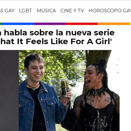
AS GAY
LGBT
MÚSICA
CINE Y TV
HOROSCOPO GA
habla sobre la nueva serie
at It Feels Like For A Girl'