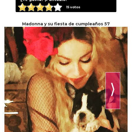
15
votos
Madonna y su fiesta de cumpleaños 57
⟩