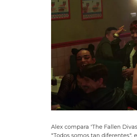
Alex compara 'The Fallen Divas' 
"Todos somos tan diferentes", e