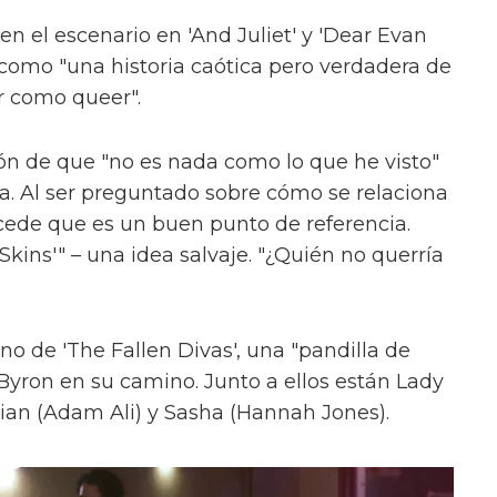
en el escenario en 'And Juliet' y 'Dear Evan
como "una historia caótica pero verdadera de
r como queer".
ón de que "no es nada como lo que he visto"
ica. Al ser preguntado sobre cómo se relaciona
cede que es un buen punto de referencia.
kins'" – una idea salvaje. "¿Quién no querría
uno de 'The Fallen Divas', una "pandilla de
 Byron en su camino. Junto a ellos están Lady
ian (Adam Ali) y Sasha (Hannah Jones).