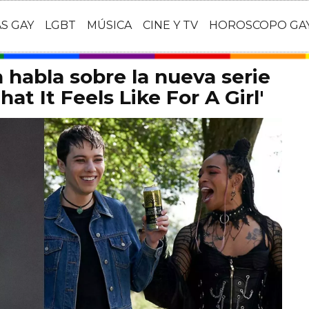
AS GAY
LGBT
MÚSICA
CINE Y TV
HOROSCOPO GA
habla sobre la nueva serie
at It Feels Like For A Girl'