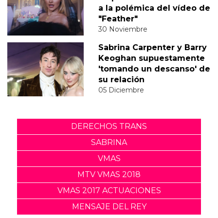
a la polémica del vídeo de
"Feather"
30 Noviembre
Sabrina Carpenter y Barry
Keoghan supuestamente
'tomando un descanso' de
su relación
05 Diciembre
DERECHOS TRANS
SABRINA
VMAS
MTV VMAS 2018
VMAS 2017 ACTUACIONES
MENSAJE DEL REY