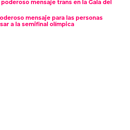
poderoso mensaje trans en la Gala del
poderoso mensaje para las personas
sar a la semifinal olímpica
mbró por su estética y puesta en escena, sino
erte gesto político en un contexto cultural
ocas, si no la primera, afirmaciones LGBTQ+
oche.
izó en el marco de una ceremonia en la que
ista, llevándose el premio a Artista del Año,
 como Rosé de BLACKPINK también hicieron
ño.