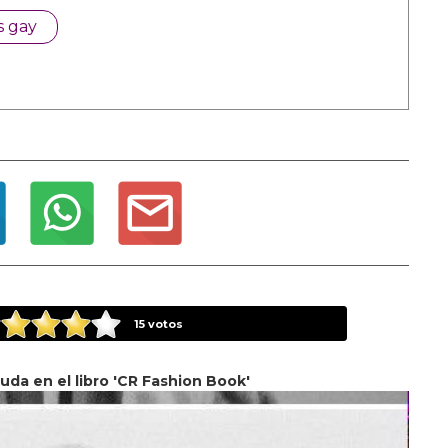
s gay
15
votos
da en el libro 'CR Fashion Book'