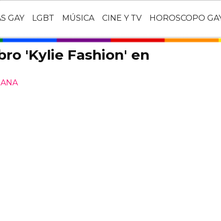
AS GAY
LGBT
MÚSICA
CINE Y TV
HOROSCOPO GA
bro 'Kylie Fashion' en
IANA