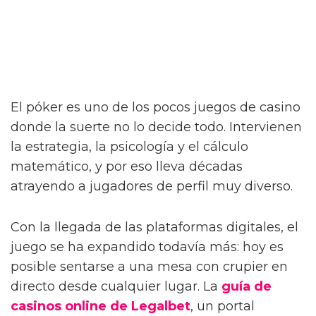
El póker es uno de los pocos juegos de casino
donde la suerte no lo decide todo. Intervienen
la estrategia, la psicología y el cálculo
matemático, y por eso lleva décadas
atrayendo a jugadores de perfil muy diverso.
Con la llegada de las plataformas digitales, el
juego se ha expandido todavía más: hoy es
posible sentarse a una mesa con crupier en
directo desde cualquier lugar. La
guía de
casinos online de Legalbet
, un portal