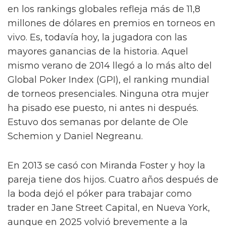
en los rankings globales refleja más de 11,8
millones de dólares en premios en torneos en
vivo. Es, todavía hoy, la jugadora con las
mayores ganancias de la historia. Aquel
mismo verano de 2014 llegó a lo más alto del
Global Poker Index (GPI), el ranking mundial
de torneos presenciales. Ninguna otra mujer
ha pisado ese puesto, ni antes ni después.
Estuvo dos semanas por delante de Ole
Schemion y Daniel Negreanu.
En 2013 se casó con Miranda Foster y hoy la
pareja tiene dos hijos. Cuatro años después de
la boda dejó el póker para trabajar como
trader en Jane Street Capital, en Nueva York,
aunque en 2025 volvió brevemente a la