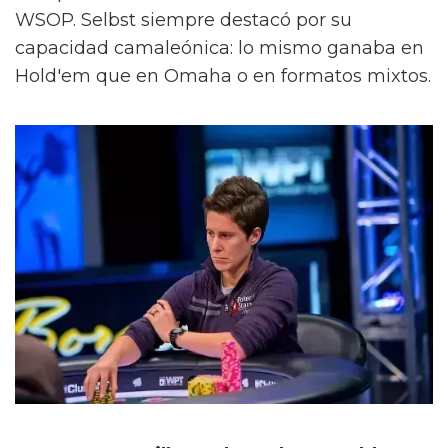
WSOP. Selbst siempre destacó por su
capacidad camaleónica: lo mismo ganaba en
Hold'em que en Omaha o en formatos mixtos.