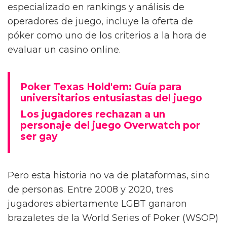
especializado en rankings y análisis de
operadores de juego, incluye la oferta de
póker como uno de los criterios a la hora de
evaluar un casino online.
Poker Texas Hold'em: Guía para
universitarios entusiastas del juego
Los jugadores rechazan a un
personaje del juego Overwatch por
ser gay
Pero esta historia no va de plataformas, sino
de personas. Entre 2008 y 2020, tres
jugadores abiertamente LGBT ganaron
brazaletes de la World Series of Poker (WSOP)