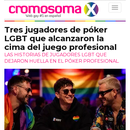
Toggle
navigat
Tres jugadores de póker
LGBT que alcanzaron la
cima del juego profesional
LAS HISTORIAS DE JUGADORES LGBT QUE
DEJARON HUELLA EN EL PÓKER PROFESIONAL.