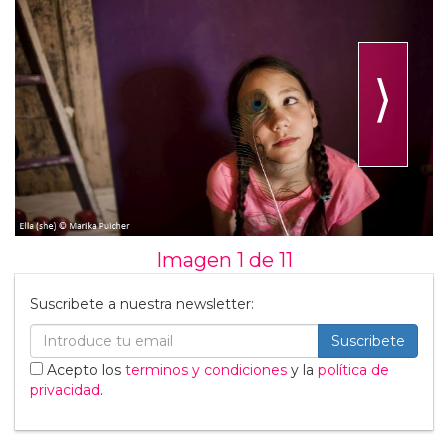
⟩
Imagen 1 de
11
Suscribete a nuestra newsletter:
Suscribete
Acepto los
terminos y condiciones
y la
política de
privacidad
.