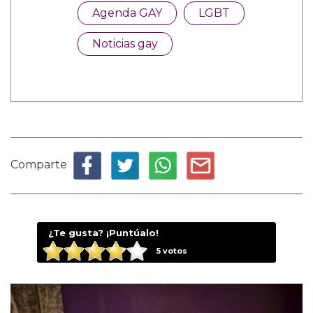
Agenda GAY
LGBT
Noticias gay
Comparte
¿Te gusta? ¡Puntúalo!
5
votos