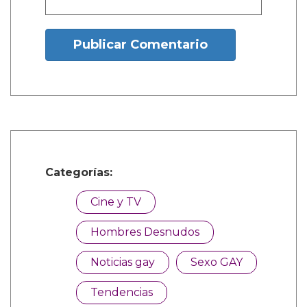
1 Comentarios
sachi durango manco
Dic. 27, 2025, 6:38 a.m.
Mencanta
¿Y tú que opinas?