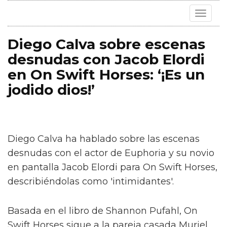
Toggle
navigat
Diego Calva sobre escenas
desnudas con Jacob Elordi
en On Swift Horses: ‘¡Es un
jodido dios!’