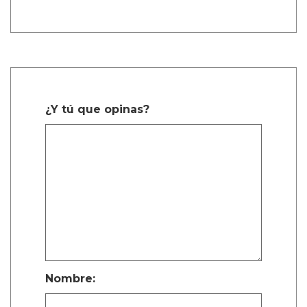
Describiendo un poco más la trama de la
película, Calva afirmó, de manera algo
confusa, “Es como cuando te enamoras de tu
primer amor a los ocho años. Te enamoras de
tu primo o de tu maestro. Algo realmente
dulce, platónico, de alguna manera.”
La estrella de Narcos explicó, “Cuando están
dentro de la habitación del hotel, en su
mundo, porque tienen que esconderse del
mundo real — son niños.”
On Swift Horses es una de las películas queer
más anticipadas que se lanzarán en 2025.