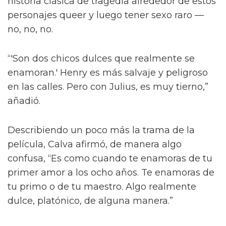
“¡Créeme, estar desnudo alrededor de Jacob
Elordi es intimidante!” dijo la estrella a la
revista attitude durante su sesión de fotos. “¡Es
como un jodido dios! ¡Es demasiado perfecto!
… ¡Es difícil no hacer una escena sexy con
Jacob sin camiseta!”