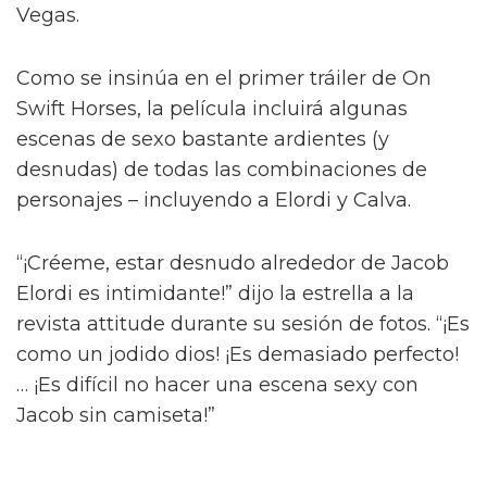
Diego Calva ha hablado sobre las escenas
desnudas con el actor de Euphoria y su novio
en pantalla Jacob Elordi para On Swift Horses,
describiéndolas como 'intimidantes'.
Basada en el libro de Shannon Pufahl, On
Swift Horses sigue a la pareja casada Muriel
(Daisy Edgar-Jones) y Lee (Will Poulter) – con
Muriel anhelando al hermano menor de Lee,
Julius (Jacob Elordi).
Diego Calva y Jacob Elordi tendrán
"escenas calientes" en su nuevo
proyecto