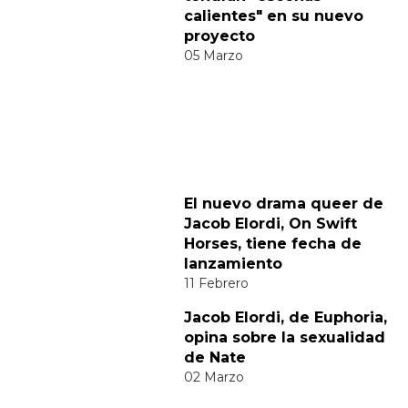
Categorías:
Cine y TV
Hombres Desnudos
Noticias gay
Sexo GAY
Tendencias