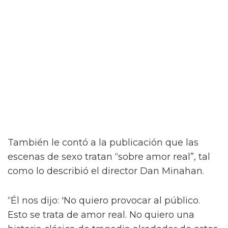
Jacob Elordi inicia un romance queer
ilícito en el tráiler de On Swift
Horses
Y para complicar aún más la situación, a pesar
del contacto entre Julius y Muriel, Julius tiene
una apasionada aventura con Henry (Diego
Calva), a quien conoce en un casino de Las
Vegas.
Como se insinúa en el primer tráiler de On
Swift Horses, la película incluirá algunas
escenas de sexo bastante ardientes (y
desnudas) de todas las combinaciones de
personajes – incluyendo a Elordi y Calva.