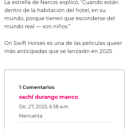
También le contó a la publicación que las
escenas de sexo tratan “sobre amor real”, tal
como lo describió el director Dan Minahan.
“Él nos dijo: 'No quiero provocar al público.
Esto se trata de amor real. No quiero una
historia clásica de tragedia alrededor de estos
personajes queer y luego tener sexo raro —
no, no, no.
“'Son dos chicos dulces que realmente se
enamoran.' Henry es más salvaje y peligroso
en las calles. Pero con Julius, es muy tierno,”
añadió.