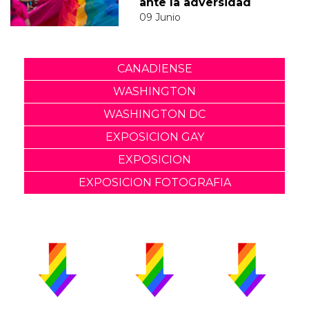
ante la adversidad
09 Junio
CANADIENSE
WASHINGTON
WASHINGTON DC
EXPOSICION GAY
EXPOSICION
EXPOSICION FOTOGRAFIA