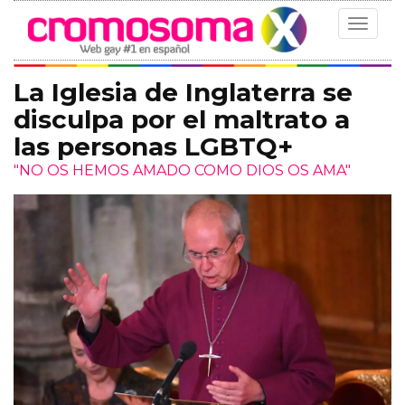
Toggle
navigat
La Iglesia de Inglaterra se
disculpa por el maltrato a
las personas LGBTQ+
"NO OS HEMOS AMADO COMO DIOS OS AMA"