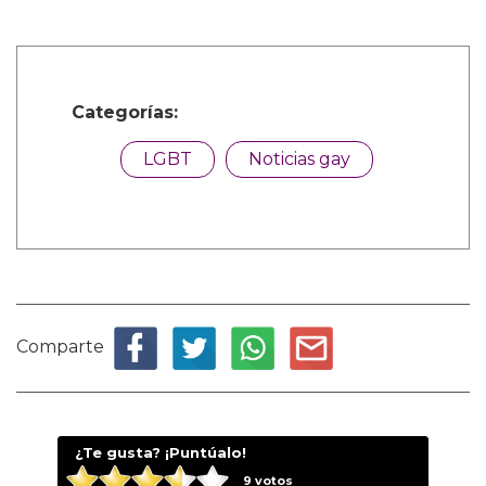
Categorías:
LGBT
Noticias gay
Comparte
¿Te gusta? ¡Puntúalo!
9
votos