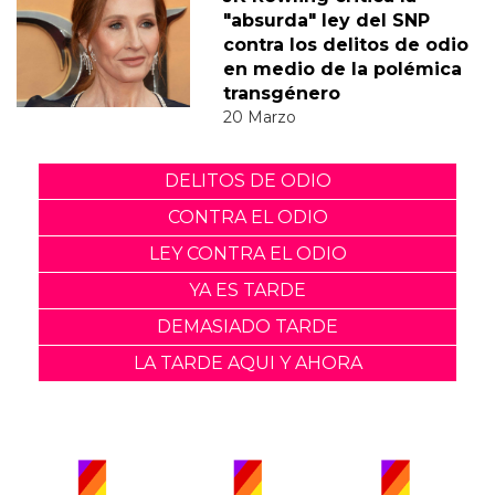
"absurda" ley del SNP
contra los delitos de odio
en medio de la polémica
transgénero
20 Marzo
DELITOS DE ODIO
CONTRA EL ODIO
LEY CONTRA EL ODIO
YA ES TARDE
DEMASIADO TARDE
LA TARDE AQUI Y AHORA