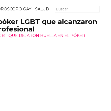
AS GAY
LGBT
MÚSICA
CINE Y TV
HOROSCOPO GA
 póker LGBT que alcanzaron
rofesional
LGBT QUE DEJARON HUELLA EN EL PÓKER