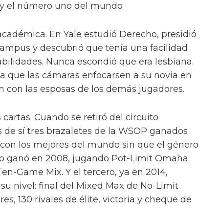
s y el número uno del mundo
a académica. En Yale estudió Derecho, presidió
 campus y descubrió que tenía una facilidad
abilidades. Nunca escondió que era lesbiana.
gía que las cámaras enfocarsen a su novia en
n con las esposas de los demás jugadores.
cartas. Cuando se retiró del circuito
as de sí tres brazaletes de la WSOP ganados
con los mejores del mundo sin que el género
 lo ganó en 2008, jugando Pot-Limit Omaha.
en-Game Mix. Y el tercero, ya en 2014,
u nivel: final del Mixed Max de No-Limit
s, 130 rivales de élite, victoria y cheque de