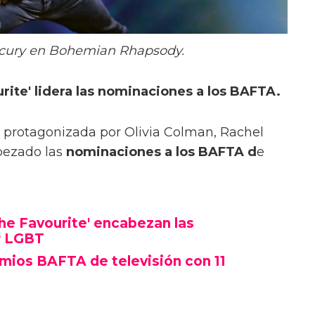
cury en Bohemian Rhapsody.
urite' lidera las nominaciones a los BAFTA.
, protagonizada por Olivia Colman, Rachel
ezado las
nominaciones a los BAFTA d
e
he Favourite' encabezan las
r LGBT
remios BAFTA de televisión con 11