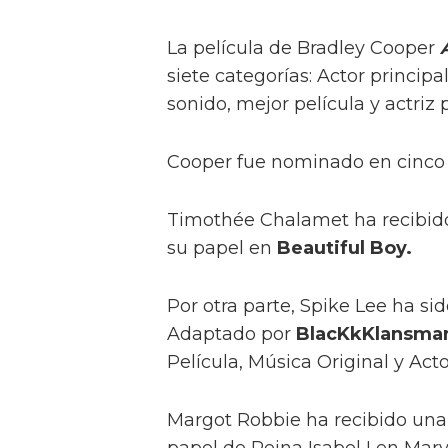
La película de Bradley Cooper
A
siete categorías: Actor principa
sonido, mejor película y actriz
Cooper fue nominado en cinco d
Timothée Chalamet ha recibido
su papel en
Beautiful Boy.
Por otra parte, Spike Lee ha s
Adaptado por
BlacKkKlansma
Película, Música Original y Ac
Margot Robbie ha recibido una 
papel de Reina Isabel I en Mary