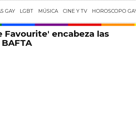
AS GAY
LGBT
MÚSICA
CINE Y TV
HOROSCOPO GA
e Favourite' encabeza las
s BAFTA