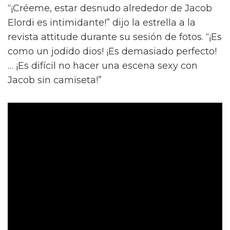
“¡Créeme, estar desnudo alrededor de Jacob
Elordi es intimidante!” dijo la estrella a la
revista attitude durante su sesión de fotos. “¡Es
como un jodido dios! ¡Es demasiado perfecto!
… ¡Es difícil no hacer una escena sexy con
Jacob sin camiseta!”