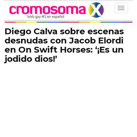
Toggle
navigat
Diego Calva sobre escenas
desnudas con Jacob Elordi
en On Swift Horses: ‘¡Es un
jodido dios!’