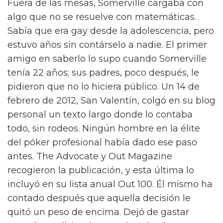
Fuera de las mesas, Somerville cargaba con
algo que no se resuelve con matemáticas.
Sabía que era gay desde la adolescencia, pero
estuvo años sin contárselo a nadie. El primer
amigo en saberlo lo supo cuando Somerville
tenía 22 años; sus padres, poco después, le
pidieron que no lo hiciera público. Un 14 de
febrero de 2012, San Valentín, colgó en su blog
personal un texto largo donde lo contaba
todo, sin rodeos. Ningún hombre en la élite
del póker profesional había dado ese paso
antes. The Advocate y Out Magazine
recogieron la publicación, y esta última lo
incluyó en su lista anual Out 100. Él mismo ha
contado después que aquella decisión le
quitó un peso de encima. Dejó de gastar