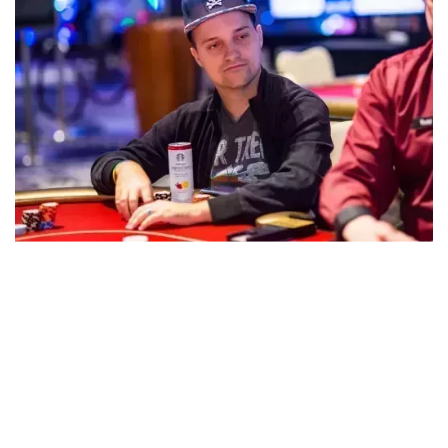
Aquella victoria quedó marcada por el
contexto. La noche anterior, 49 personas
habían sido asesinadas en el club Pulse de
Orlando, en pleno Mes del Orgullo. En la
ceremonia de entrega del brazalete, Laplante
subió al escenario junto a su pareja, Chris