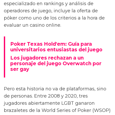
especializado en rankings y análisis de
operadores de juego, incluye la oferta de
póker como uno de los criterios a la hora de
evaluar un casino online.
Poker Texas Hold'em: Guía para
universitarios entusiastas del juego
Los jugadores rechazan a un
personaje del juego Overwatch por
ser gay
Pero esta historia no va de plataformas, sino
de personas. Entre 2008 y 2020, tres
jugadores abiertamente LGBT ganaron
brazaletes de la World Series of Poker (WSOP)