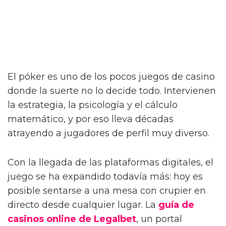
El póker es uno de los pocos juegos de casino
donde la suerte no lo decide todo. Intervienen
la estrategia, la psicología y el cálculo
matemático, y por eso lleva décadas
atrayendo a jugadores de perfil muy diverso.
Con la llegada de las plataformas digitales, el
juego se ha expandido todavía más: hoy es
posible sentarse a una mesa con crupier en
directo desde cualquier lugar. La
guía de
casinos online de Legalbet
, un portal