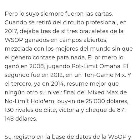
Pero lo suyo siempre fueron las cartas.
Cuando se retiró del circuito profesional, en
2017, dejaba tras de sí tres brazaletes de la
WSOP ganados en campos abiertos,
mezclada con los mejores del mundo sin que
el género contase para nada. El primero lo
ganó en 2008, jugando Pot-Limit Omaha. El
segundo fue en 2012, en un Ten-Game Mix. Y
el tercero, ya en 2014, resume mejor que
ningún otro su nivel: final del Mixed Max de
No-Limit Hold'em, buy-in de 25 000 dólares,
130 rivales de élite, victoria y cheque de 871
148 dólares.
Su registro en la base de datos de la WSOP y