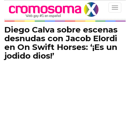
Toggle
navigat
Diego Calva sobre escenas
desnudas con Jacob Elordi
en On Swift Horses: ‘¡Es un
jodido dios!’