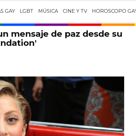
AS GAY
LGBT
MÚSICA
CINE Y TV
HOROSCOPO GA
n mensaje de paz desde su
ndation'