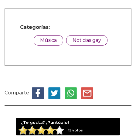
Categorías:
Música
Noticias gay
Comparte
¿Te gusta? ¡Puntúalo!
15
votos