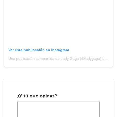
Ver esta publicación en Instagram
Una publicación compartida de Lady Gaga (@ladygaga)
el
10 Sep
¿Y tú que opinas?