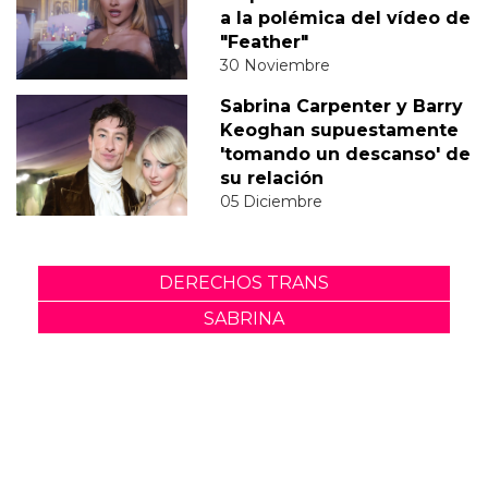
a la polémica del vídeo de
"Feather"
30 Noviembre
Sabrina Carpenter y Barry
Keoghan supuestamente
'tomando un descanso' de
su relación
05 Diciembre
DERECHOS TRANS
SABRINA
VMAS
MTV VMAS 2018
VMAS 2017 ACTUACIONES
MENSAJE DEL REY