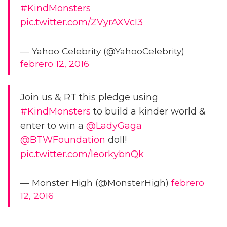
#KindMonsters
pic.twitter.com/ZVyrAXVcI3
— Yahoo Celebrity (@YahooCelebrity)
febrero 12, 2016
Join us & RT this pledge using
#KindMonsters
to build a kinder world &
enter to win a
@LadyGaga
@BTWFoundation
doll!
pic.twitter.com/leorkybnQk
— Monster High (@MonsterHigh)
febrero
12, 2016