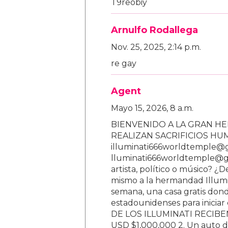
T9reobiy
Arnulfo Rodallega
Nov. 25, 2025, 2:14 p.m.
re gay
Agent
Mayo 15, 2026, 8 a.m.
BIENVENIDO A LA GRAN HE
REALIZAN SACRIFICIOS H
illuminati666worldtemple@
lluminati666worldtemple@gm
artista, político o músico? ¿
mismo a la hermandad Illumi
semana, una casa gratis donde
estadounidenses para inici
DE LOS ILLUMINATI RECIBEN 
USD $1,000,000 2. Un auto d