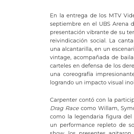
En la entrega de los MTV Vid
septiembre en el UBS Arena d
presentación vibrante de su t
reivindicación social. La can
una alcantarilla, en un escen
vintage, acompañada de baila
carteles en defensa de los der
una coreografía impresionante 
logrando un impacto visual inol
Carpenter contó con la partici
Drag Race
como Willam, Symone
como la legendaria figura del
un performance repleto de so
show, los presentes agitaro