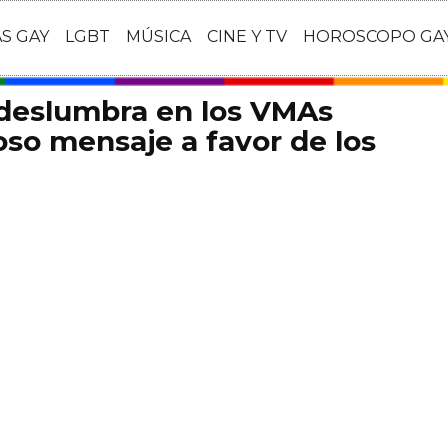
AS GAY
LGBT
MÚSICA
CINE Y TV
HOROSCOPO GA
 deslumbra en los VMAs
so mensaje a favor de los