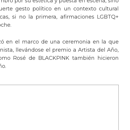
mbró por su estética y puesta en escena, sino
erte gesto político en un contexto cultural
ocas, si no la primera, afirmaciones LGBTQ+
oche.
izó en el marco de una ceremonia en la que
ista, llevándose el premio a Artista del Año,
 como Rosé de BLACKPINK también hicieron
ño.