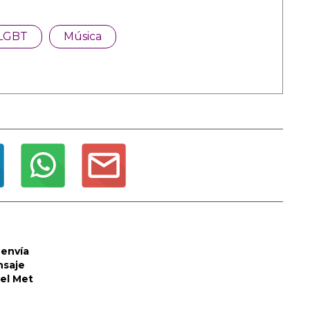
LGBT
Música
envía
nsaje
del Met