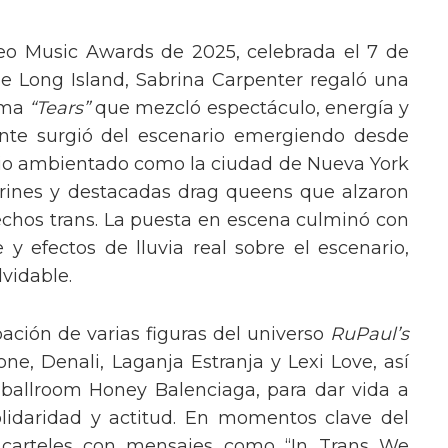
eo Music Awards de 2025, celebrada el 7 de
e Long Island, Sabrina Carpenter regaló una
ema
“Tears”
que mezcló espectáculo, energía y
tante surgió del escenario emergiendo desde
ario ambientado como la ciudad de Nueva York
rines y destacadas drag queens que alzaron
echos trans. La puesta en escena culminó con
y efectos de lluvia real sobre el escenario,
vidable.
pación de varias figuras del universo
RuPaul’s
, Denali, Laganja Estranja y Lexi Love, así
 ballroom Honey Balenciaga, para dar vida a
lidaridad y actitud. En momentos clave del
n carteles con mensajes como “In Trans We