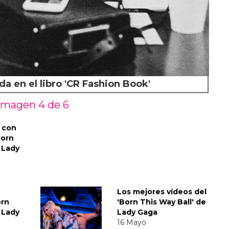
 en el libro 'CR Fashion Book'
Imagen 4 de
6
 con
Born
 Lady
Los mejores vídeos del
orn
'Born This Way Ball' de
 Lady
Lady Gaga
16 Mayo