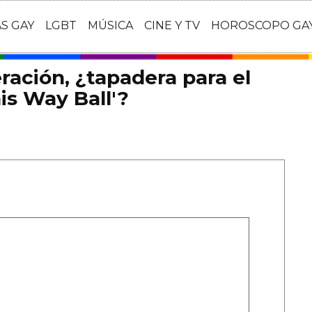
AS GAY
LGBT
MÚSICA
CINE Y TV
HOROSCOPO GA
ración, ¿tapadera para el
is Way Ball'?