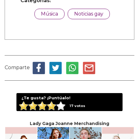
Categorías:
Música
Noticias gay
Comparte
¿Te gusta? ¡Puntúalo!
17
votos
Lady Gaga Joanne Merchandising