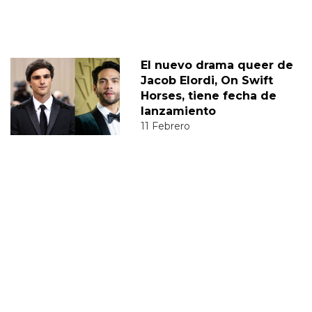
El nuevo drama queer de
Jacob Elordi, On Swift
Horses, tiene fecha de
lanzamiento
11 Febrero
Jacob Elordi, de Euphoria,
opina sobre la sexualidad
de Nate
02 Marzo
JACOB ELORDI
DIEGO
JUAN DIEGO