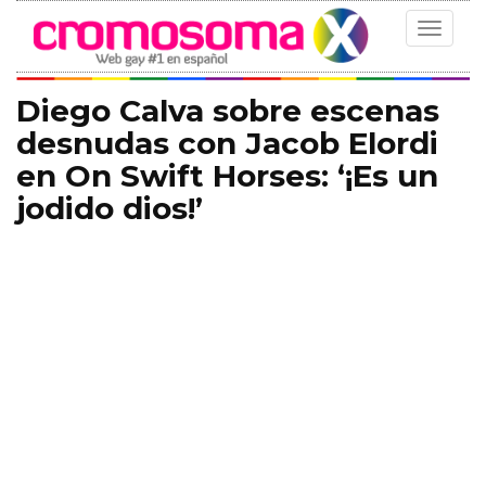
Toggle
navigat
Diego Calva sobre escenas
desnudas con Jacob Elordi
en On Swift Horses: ‘¡Es un
jodido dios!’