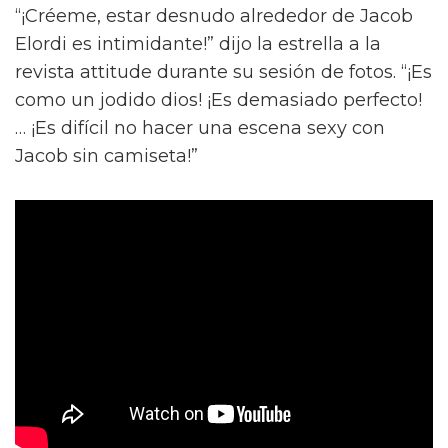
“¡Créeme, estar desnudo alrededor de Jacob
Elordi es intimidante!” dijo la estrella a la
revista attitude durante su sesión de fotos. “¡Es
como un jodido dios! ¡Es demasiado perfecto!
… ¡Es difícil no hacer una escena sexy con
Jacob sin camiseta!”