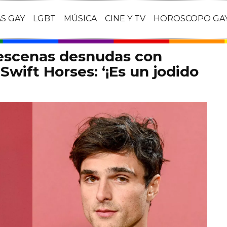
AS GAY
LGBT
MÚSICA
CINE Y TV
HOROSCOPO GA
 escenas desnudas con
Swift Horses: ‘¡Es un jodido