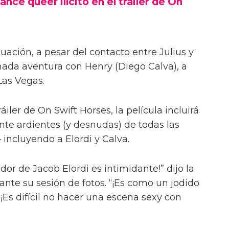
ance queer ilícito en el tráiler de On
uación, a pesar del contacto entre Julius y
onada aventura con Henry (Diego Calva), a
Las Vegas.
iler de On Swift Horses, la película incluirá
te ardientes (y desnudas) de todas las
incluyendo a Elordi y Calva.
or de Jacob Elordi es intimidante!” dijo la
urante su sesión de fotos. “¡Es como un jodido
 ¡Es difícil no hacer una escena sexy con