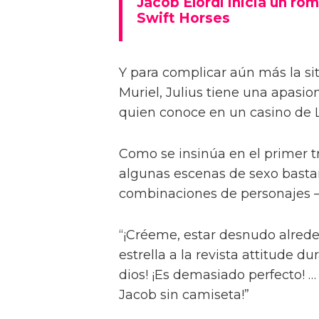
Jacob Elordi inicia un rom
Swift Horses
Y para complicar aún más la sit
Muriel, Julius tiene una apasi
quien conoce en un casino de 
Como se insinúa en el primer trá
algunas escenas de sexo bastan
combinaciones de personajes – 
“¡Créeme, estar desnudo alreded
estrella a la revista attitude d
dios! ¡Es demasiado perfecto! …
Jacob sin camiseta!”