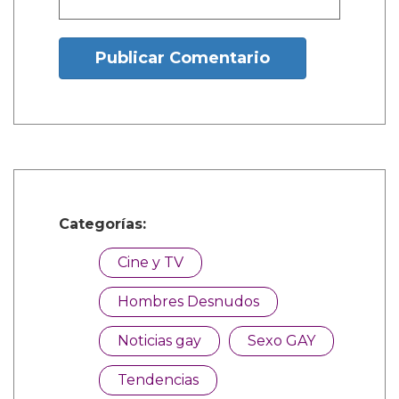
1 Comentarios
sachi durango manco
Dic. 27, 2025, 6:38 a.m.
Mencanta
¿Y tú que opinas?