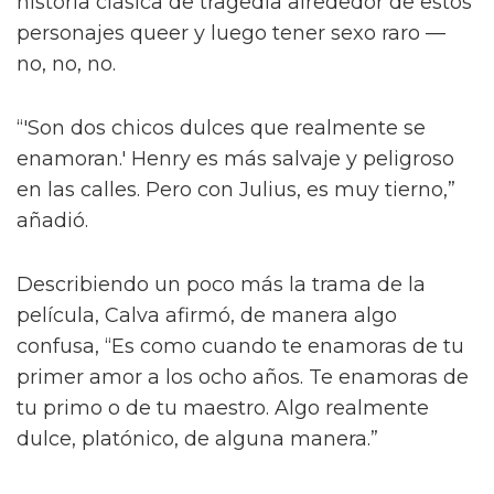
“¡Créeme, estar desnudo alrededor de Jacob
Elordi es intimidante!” dijo la estrella a la
revista attitude durante su sesión de fotos. “¡Es
como un jodido dios! ¡Es demasiado perfecto!
… ¡Es difícil no hacer una escena sexy con
Jacob sin camiseta!”