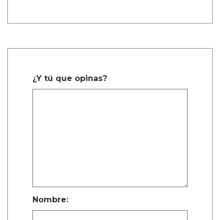
Describiendo un poco más la trama de la
película, Calva afirmó, de manera algo
confusa, “Es como cuando te enamoras de tu
primer amor a los ocho años. Te enamoras de
tu primo o de tu maestro. Algo realmente
dulce, platónico, de alguna manera.”
La estrella de Narcos explicó, “Cuando están
dentro de la habitación del hotel, en su
mundo, porque tienen que esconderse del
mundo real — son niños.”
On Swift Horses es una de las películas queer
más anticipadas que se lanzarán en 2025.