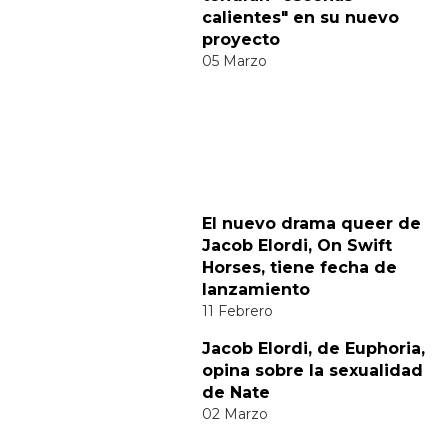
Categorías:
Cine y TV
Hombres Desnudos
Noticias gay
Sexo GAY
Tendencias