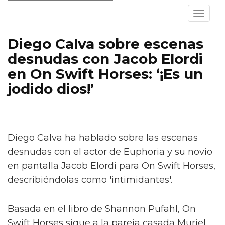
Toggle
navigat
Diego Calva sobre escenas
desnudas con Jacob Elordi
en On Swift Horses: ‘¡Es un
jodido dios!’