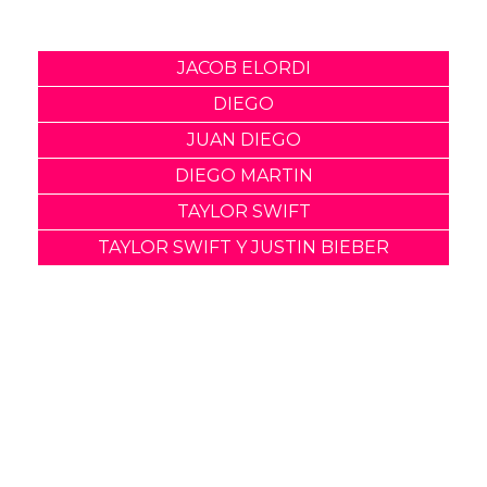
Comparte
Suscribete a nuestra newsletter:
Suscribete
Acepto los
terminos y condiciones
y la
política de
privacidad
.
Noticias relacionadas
Diego Calva y Jacob Elordi
tendrán "escenas
calientes" en su nuevo
proyecto
05 Marzo