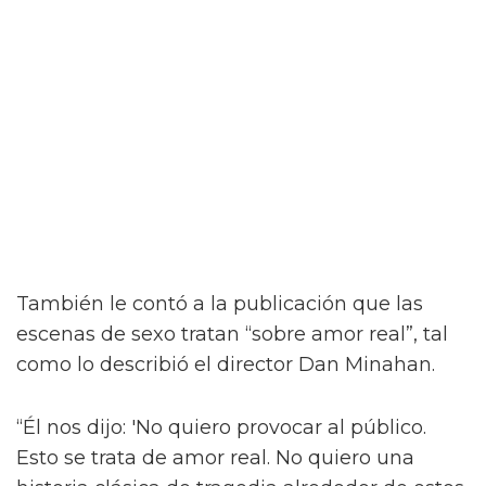
Jacob Elordi inicia un romance queer
ilícito en el tráiler de On Swift
Horses
Y para complicar aún más la situación, a pesar
del contacto entre Julius y Muriel, Julius tiene
una apasionada aventura con Henry (Diego
Calva), a quien conoce en un casino de Las
Vegas.
Como se insinúa en el primer tráiler de On
Swift Horses, la película incluirá algunas
escenas de sexo bastante ardientes (y
desnudas) de todas las combinaciones de
personajes – incluyendo a Elordi y Calva.