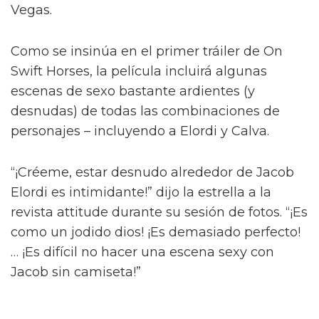
Diego Calva ha hablado sobre las escenas
desnudas con el actor de Euphoria y su novio
en pantalla Jacob Elordi para On Swift Horses,
describiéndolas como 'intimidantes'.
Basada en el libro de Shannon Pufahl, On
Swift Horses sigue a la pareja casada Muriel
(Daisy Edgar-Jones) y Lee (Will Poulter) – con
Muriel anhelando al hermano menor de Lee,
Julius (Jacob Elordi).
Diego Calva y Jacob Elordi tendrán
"escenas calientes" en su nuevo
proyecto