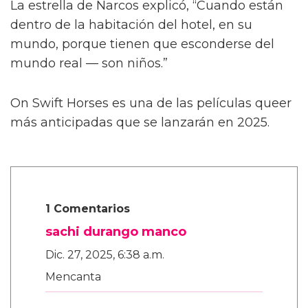
También le contó a la publicación que las
escenas de sexo tratan “sobre amor real”, tal
como lo describió el director Dan Minahan.
“Él nos dijo: 'No quiero provocar al público.
Esto se trata de amor real. No quiero una
historia clásica de tragedia alrededor de estos
personajes queer y luego tener sexo raro —
no, no, no.
“'Son dos chicos dulces que realmente se
enamoran.' Henry es más salvaje y peligroso
en las calles. Pero con Julius, es muy tierno,”
añadió.