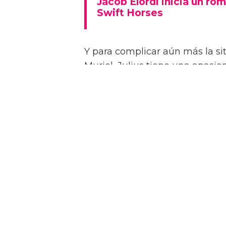
Jacob Elordi inicia un rom
Swift Horses
Y para complicar aún más la sit
Muriel, Julius tiene una apasi
quien conoce en un casino de 
Como se insinúa en el primer trá
algunas escenas de sexo bastan
combinaciones de personajes – 
“¡Créeme, estar desnudo alreded
estrella a la revista attitude d
dios! ¡Es demasiado perfecto! …
Jacob sin camiseta!”