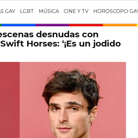
AS GAY
LGBT
MÚSICA
CINE Y TV
HOROSCOPO GA
 escenas desnudas con
Swift Horses: ‘¡Es un jodido