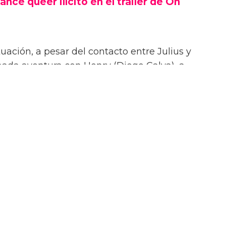
ance queer ilícito en el tráiler de On
uación, a pesar del contacto entre Julius y
onada aventura con Henry (Diego Calva), a
Las Vegas.
iler de On Swift Horses, la película incluirá
te ardientes (y desnudas) de todas las
incluyendo a Elordi y Calva.
or de Jacob Elordi es intimidante!” dijo la
urante su sesión de fotos. “¡Es como un jodido
 ¡Es difícil no hacer una escena sexy con