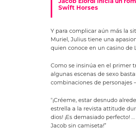
Jacob Elordi inicia un rom
Swift Horses
Y para complicar aún más la sit
Muriel, Julius tiene una apasi
quien conoce en un casino de 
Como se insinúa en el primer trá
algunas escenas de sexo bastan
combinaciones de personajes – 
“¡Créeme, estar desnudo alreded
estrella a la revista attitude d
dios! ¡Es demasiado perfecto! …
Jacob sin camiseta!”