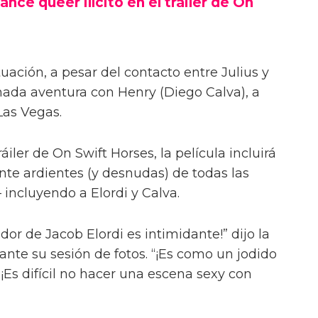
ance queer ilícito en el tráiler de On
uación, a pesar del contacto entre Julius y
onada aventura con Henry (Diego Calva), a
Las Vegas.
iler de On Swift Horses, la película incluirá
te ardientes (y desnudas) de todas las
incluyendo a Elordi y Calva.
or de Jacob Elordi es intimidante!” dijo la
urante su sesión de fotos. “¡Es como un jodido
 ¡Es difícil no hacer una escena sexy con