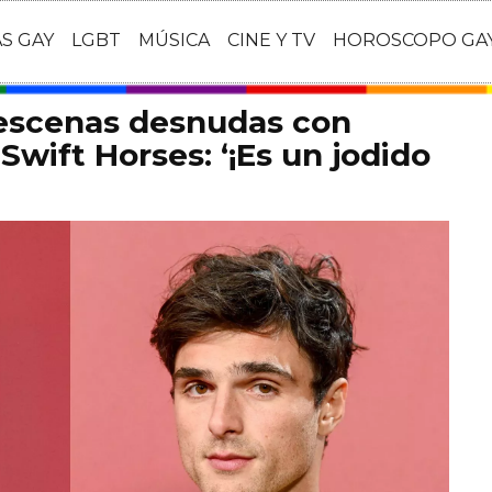
AS GAY
LGBT
MÚSICA
CINE Y TV
HOROSCOPO GA
 escenas desnudas con
Swift Horses: ‘¡Es un jodido