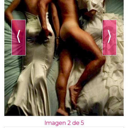
⟨
⟩
Imagen 2 de
5