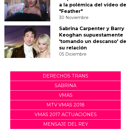
a la polémica del vídeo de
"Feather"
30 Noviembre
Sabrina Carpenter y Barry
Keoghan supuestamente
'tomando un descanso' de
su relación
05 Diciembre
DERECHOS TRANS
SABRINA
VMAS
MTV VMAS 2018
VMAS 2017 ACTUACIONES
MENSAJE DEL REY