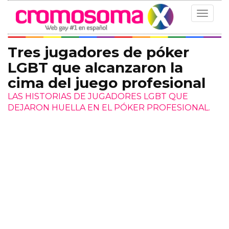
Toggle
navigat
Tres jugadores de póker
LGBT que alcanzaron la
cima del juego profesional
LAS HISTORIAS DE JUGADORES LGBT QUE
DEJARON HUELLA EN EL PÓKER PROFESIONAL.