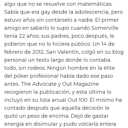
algo que no se resuelve con matemáticas.
Sabía que era gay desde la adolescencia, pero
estuvo años sin contárselo a nadie. El primer
amigo en saberlo lo supo cuando Somerville
tenía 22 años; sus padres, poco después, le
pidieron que no lo hiciera público. Un 14 de
febrero de 2012, San Valentín, colgó en su blog
personal un texto largo donde lo contaba
todo, sin rodeos. Ningún hombre en la élite
del póker profesional había dado ese paso
antes. The Advocate y Out Magazine
recogieron la publicación, y esta última lo
incluyó en su lista anual Out 100. Él mismo ha
contado después que aquella decisión le
quitó un peso de encima. Dejó de gastar
energía en disimular y pudo volcarla entera