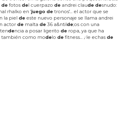
n
de
fotos
de
l cuerpazo
de
andrei clau
de de
snudo:
hal rhalko en '
juego de
tronos'... el actor que se
 la piel
de
este nuevo personaje se llama andrei
un actor
de
malta
de
36 a&ntil
de
;os con una
ten
de
ncia a posar ligerito
de
ropa, ya que ha
o también como mo
de
lo
de
fitness... ¿le echas
de
ues tranquilo que en la sexta temporada
de
la serie
ndremos a un nuevo khal hipermusculado, khal
e li
de
rará a otro batallón
de
los guerreros dothraki...
EN 'JUEGO DE TRONOS'
 gay de Theon y Ramsay de 'Juego De
el pene más gran
de de
'
juego de
tronos'?
rías estos culos
de
'
juego de
tronos'
de
snudos?...
es
de
la serie están
de
promoción y tres
de
ellos
 el programa
de
jimmy kimmel esta semana... los
rturan se
de
sean: ¡el beso
de
theon y ramsay
de
e
tronos'!... no se habla
de
otra cosa durante los
as: la vuelta
de
'
juego de
tronos' con su sexta