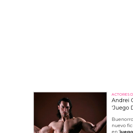
ACTORES 
Andrei 
'Juego 
Buenorro 
nuevo fi
en '
juego