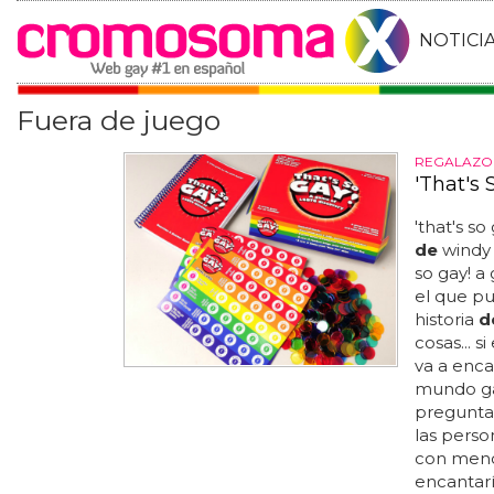
NOTICI
Fuera de juego
REGALAZO
'That's 
'that's so 
de
windy 
so gay! a
el que p
historia
d
cosas... s
va a encan
mundo ga
preguntas
las perso
con menci
encantaría