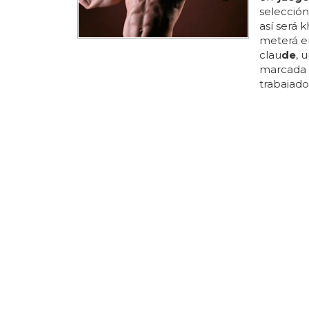
selecció
así será k
meterá en
clau
de
, 
marcada 
trabajad
menos? p
de
hbo te
rhalko, qu
DESNUDOS 
El beso
Tronos'
¿cuál es 
¿reconoce
los actor
visitaban
que se to
'
juego d
últimos dí