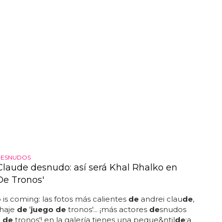
DESNUDOS
Claude desnudo: así será Khal Rhalko en
De Tronos'
is coming: las fotos más calientes
de
andrei clau
de
,
chaje
de
'
juego de
tronos'... ¡más actores
de
snudos
 de
tronos'! en la galería tienes una peque&ntil
de
;a