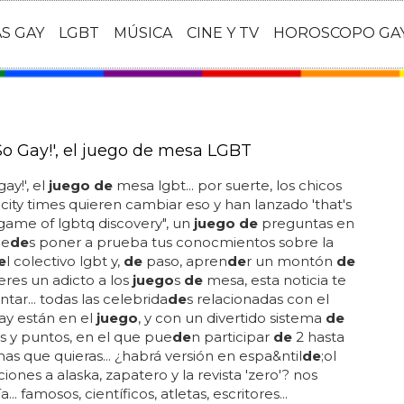
AS GAY
LGBT
MÚSICA
CINE Y TV
HOROSCOPO GA
So Gay!', el juego de mesa LGBT
gay!', el
juego de
mesa lgbt... por suerte, los chicos
city times quieren cambiar eso y han lanzado 'that's
 game of lgbtq discovery", un
juego de
preguntas en
ue
de
s poner a prueba tus conocmientos sobre la
e
l colectivo lgbt y,
de
paso, apren
de
r un montón
de
i eres un adicto a los
juego
s
de
mesa, esta noticia te
tar... todas las celebrida
de
s relacionadas con el
y están en el
juego
, y con un divertido sistema
de
 y puntos, en el que pue
de
n participar
de
2 hasta
nas que quieras... ¿habrá versión en espa&ntil
de
;ol
ones a alaska, zapatero y la revista 'zero'? nos
... famosos, científicos, atletas, escritores...